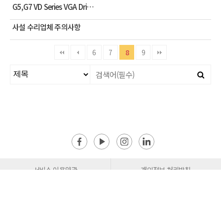
G5,G7 VD Series VGA Dri…
사설 수리업체 주의사항
6
7
8
9
서비스 이용약관
개인정보 처리방침
이메일무단수집거부
사이트맵
서울시 용산구 청파로74 용산전자랜드 신관 5층 503호
Tel : 1544-8166