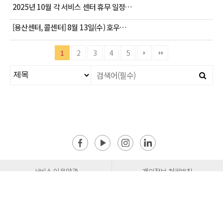
2025년 10월 각 서비스 센터 휴무 일정…
[용산센터, 콜센터] 8월 13일(수) 호우…
1
2
3
4
5
서비스 이용약관
개인정보 처리방침
이메일무단수집거부
사이트맵
서울시 용산구 청파로74 용산전자랜드 신관 5층 503호
Tel : 1544-8166